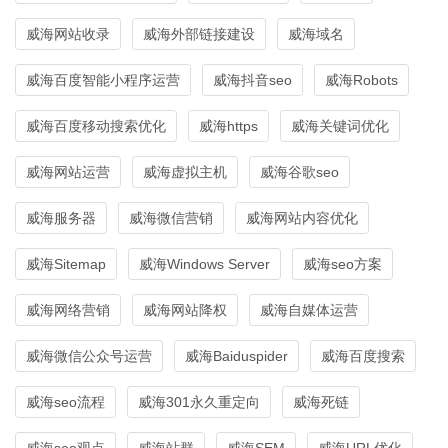
威海网站收录
威海外部链接建设
威海域名
威海百度智能小程序运营
威海抖音seo
威海Robots
威海百度移动搜索优化
威海https
威海关键词优化
威海网站运营
威海虚拟主机
威海谷歌seo
威海服务器
威海微信营销
威海网站内容优化
威海Sitemap
威海Windows Server
威海seo方案
威海网络营销
威海网站降权
威海自媒体运营
威海微信公众号运营
威海Baiduspider
威海百度搜索
威海seo流程
威海301永久重定向
威海死链
威海seo观点
威海站群
威海SEM
威海URL优化