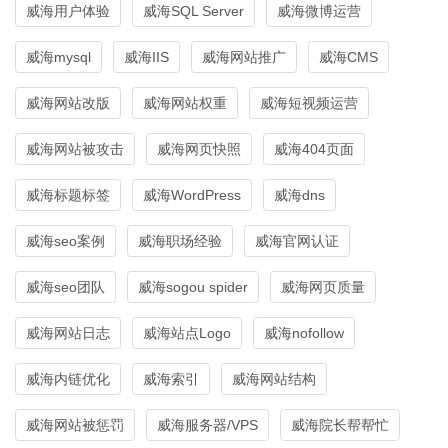
威海用户体验
威海SQL Server
威海微博运营
威海mysql
威海IIS
威海网站推广
威海CMS
威海网站改版
威海网站权重
威海短视频运营
威海网站被攻击
威海网页快照
威海404页面
威海标题标签
威海WordPress
威海dns
威海seo案例
威海职场经验
威海官网认证
威海seo团队
威海sogou spider
威海网页质量
威海网站日志
威海站点Logo
威海nofollow
威海内链优化
威海索引
威海网站结构
威海网站被惩罚
威海服务器/VPS
威海院长帮帮忙