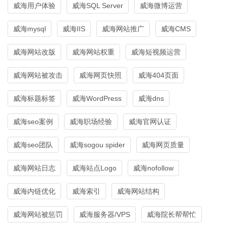
威海用户体验
威海SQL Server
威海微博运营
威海mysql
威海IIS
威海网站推广
威海CMS
威海网站改版
威海网站权重
威海短视频运营
威海网站被攻击
威海网页快照
威海404页面
威海标题标签
威海WordPress
威海dns
威海seo案例
威海职场经验
威海官网认证
威海seo团队
威海sogou spider
威海网页质量
威海网站日志
威海站点Logo
威海nofollow
威海内链优化
威海索引
威海网站结构
威海网站被惩罚
威海服务器/VPS
威海院长帮帮忙