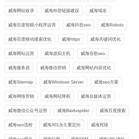
威海网站收录
威海外部链接建设
威海域名
威海百度智能小程序运营
威海抖音seo
威海Robots
威海百度移动搜索优化
威海https
威海关键词优化
威海网站运营
威海虚拟主机
威海谷歌seo
威海服务器
威海微信营销
威海网站内容优化
威海Sitemap
威海Windows Server
威海seo方案
威海网络营销
威海网站降权
威海自媒体运营
威海微信公众号运营
威海Baiduspider
威海百度搜索
威海seo流程
威海301永久重定向
威海死链
威海seo观点
威海站群
威海SEM
威海URL优化