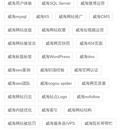
威海用户体验
威海SQL Server
威海微博运营
威海mysql
威海IIS
威海网站推广
威海CMS
威海网站改版
威海网站权重
威海短视频运营
威海网站被攻击
威海网页快照
威海404页面
威海标题标签
威海WordPress
威海dns
威海seo案例
威海职场经验
威海官网认证
威海seo团队
威海sogou spider
威海网页质量
威海网站日志
威海站点Logo
威海nofollow
威海内链优化
威海索引
威海网站结构
威海网站被惩罚
威海服务器/VPS
威海院长帮帮忙