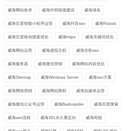
威海网站收录
威海外部链接建设
威海域名
威海百度智能小程序运营
威海抖音seo
威海Robots
威海百度移动搜索优化
威海https
威海关键词优化
威海网站运营
威海虚拟主机
威海谷歌seo
威海服务器
威海微信营销
威海网站内容优化
威海Sitemap
威海Windows Server
威海seo方案
威海网络营销
威海网站降权
威海自媒体运营
威海微信公众号运营
威海Baiduspider
威海百度搜索
威海seo流程
威海301永久重定向
威海死链
威海seo观点
威海站群
威海SEM
威海URL优化