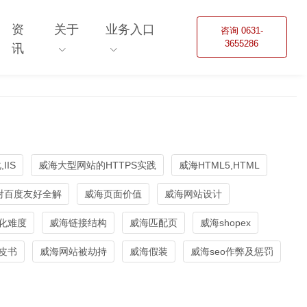
资
关于
业务入口
咨询 0631-
3655286
讯
IIS
威海大型网站的HTTPS实践
威海HTML5,HTML
对百度友好全解
威海页面价值
威海网站设计
化难度
威海链接结构
威海匹配页
威海shopex
皮书
威海网站被劫持
威海假装
威海seo作弊及惩罚