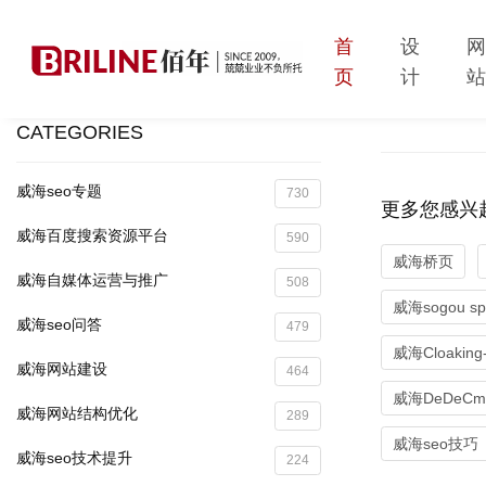
首
设
页
计
CATEGORIES
威海seo专题
730
更多您感兴
威海百度搜索资源平台
590
威海桥页
威海自媒体运营与推广
508
威海sogou sp
威海seo问答
479
威海Cloakin
威海网站建设
464
威海DeDeCm
威海网站结构优化
289
威海seo技巧
威海seo技术提升
224