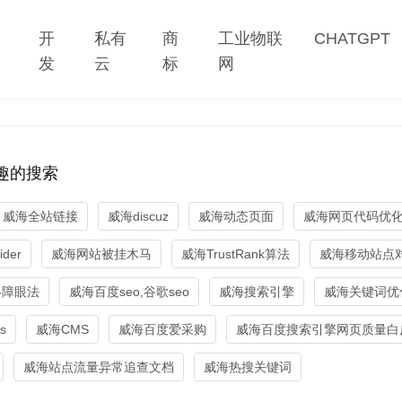
网
开
私有
商
工业物联
CHATGPT
站
发
云
标
网
趣的搜索
威海全站链接
威海discuz
威海动态页面
威海网页代码优化,
ider
威海网站被挂木马
威海TrustRank算法
威海移动站点
g-障眼法
威海百度seo,谷歌seo
威海搜索引擎
威海关键词优
s
威海CMS
威海百度爱采购
威海百度搜索引擎网页质量白
威海站点流量异常追查文档
威海热搜关键词