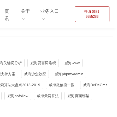
资
关于
业务入口
咨询 0631-
3655286
讯
海关键词分析
威海要害词堆积
威海www
程支持方案
威海沙盒效应
威海phpmyadmin
算法大盘点2013-2019
威海微信搜一搜
威海DeDeCms
威海nofollow
威海天网算法
威海页面绑架