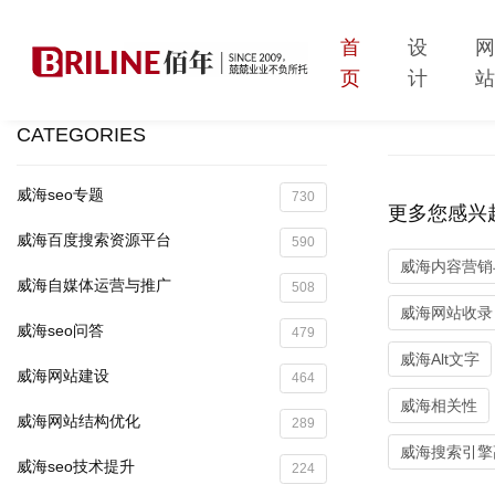
首
设
页
计
CATEGORIES
威海seo专题
730
更多您感兴
威海百度搜索资源平台
590
威海内容营销与
威海自媒体运营与推广
508
威海网站收录
威海seo问答
479
威海Alt文字
威海网站建设
464
威海相关性
威海网站结构优化
289
威海搜索引擎
威海seo技术提升
224