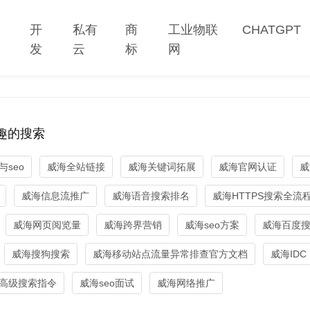
网
开
私有
商
工业物联
CHATGPT
站
发
云
标
网
趣的搜索
seo
威海全站链接
威海关键词拓展
威海官网认证
威
威海信息流推广
威海语音搜索排名
威海HTTPS搜索全流
威海网页阅览量
威海跨界营销
威海seo方案
威海百度搜索
威海搜狗搜索
威海移动站点流量异常排查官方文档
威海IDC
高级搜索指令
威海seo面试
威海网络推广