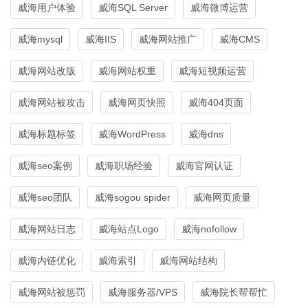
威海用户体验
威海SQL Server
威海微博运营
威海mysql
威海IIS
威海网站推广
威海CMS
威海网站改版
威海网站权重
威海短视频运营
威海网站被攻击
威海网页快照
威海404页面
威海标题标签
威海WordPress
威海dns
威海seo案例
威海职场经验
威海官网认证
威海seo团队
威海sogou spider
威海网页质量
威海网站日志
威海站点Logo
威海nofollow
威海内链优化
威海索引
威海网站结构
威海网站被惩罚
威海服务器/VPS
威海院长帮帮忙