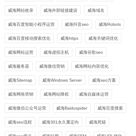
威海网站收录
威海外部链接建设
威海域名
威海百度智能小程序运营
威海抖音seo
威海Robots
威海百度移动搜索优化
威海https
威海关键词优化
威海网站运营
威海虚拟主机
威海谷歌seo
威海服务器
威海微信营销
威海网站内容优化
威海Sitemap
威海Windows Server
威海seo方案
威海网络营销
威海网站降权
威海自媒体运营
威海微信公众号运营
威海Baiduspider
威海百度搜索
威海seo流程
威海301永久重定向
威海死链
威海seo观点
威海站群
威海SEM
威海URL优化