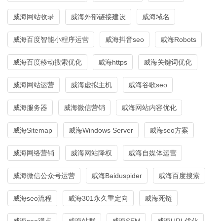
威海网站收录
威海外部链接建设
威海域名
威海百度智能小程序运营
威海抖音seo
威海Robots
威海百度移动搜索优化
威海https
威海关键词优化
威海网站运营
威海虚拟主机
威海谷歌seo
威海服务器
威海微信营销
威海网站内容优化
威海Sitemap
威海Windows Server
威海seo方案
威海网络营销
威海网站降权
威海自媒体运营
威海微信公众号运营
威海Baiduspider
威海百度搜索
威海seo流程
威海301永久重定向
威海死链
威海seo观点
威海站群
威海SEM
威海URL优化