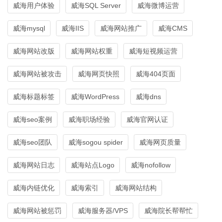
威海用户体验
威海SQL Server
威海微博运营
威海mysql
威海IIS
威海网站推广
威海CMS
威海网站改版
威海网站权重
威海短视频运营
威海网站被攻击
威海网页快照
威海404页面
威海标题标签
威海WordPress
威海dns
威海seo案例
威海职场经验
威海官网认证
威海seo团队
威海sogou spider
威海网页质量
威海网站日志
威海站点Logo
威海nofollow
威海内链优化
威海索引
威海网站结构
威海网站被惩罚
威海服务器/VPS
威海院长帮帮忙