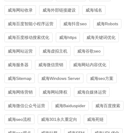
威海网站收录
威海外部链接建设
威海域名
威海百度智能小程序运营
威海抖音seo
威海Robots
威海百度移动搜索优化
威海https
威海关键词优化
威海网站运营
威海虚拟主机
威海谷歌seo
威海服务器
威海微信营销
威海网站内容优化
威海Sitemap
威海Windows Server
威海seo方案
威海网络营销
威海网站降权
威海自媒体运营
威海微信公众号运营
威海Baiduspider
威海百度搜索
威海seo流程
威海301永久重定向
威海死链
威海seo观点
威海站群
威海SEM
威海URL优化