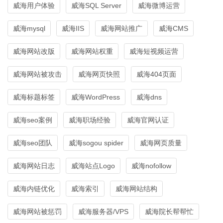
威海用户体验
威海SQL Server
威海微博运营
威海mysql
威海IIS
威海网站推广
威海CMS
威海网站改版
威海网站权重
威海短视频运营
威海网站被攻击
威海网页快照
威海404页面
威海标题标签
威海WordPress
威海dns
威海seo案例
威海职场经验
威海官网认证
威海seo团队
威海sogou spider
威海网页质量
威海网站日志
威海站点Logo
威海nofollow
威海内链优化
威海索引
威海网站结构
威海网站被惩罚
威海服务器/VPS
威海院长帮帮忙