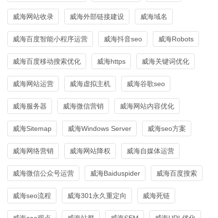
威海网站收录
威海外部链接建设
威海域名
威海百度智能小程序运营
威海抖音seo
威海Robots
威海百度移动搜索优化
威海https
威海关键词优化
威海网站运营
威海虚拟主机
威海谷歌seo
威海服务器
威海微信营销
威海网站内容优化
威海Sitemap
威海Windows Server
威海seo方案
威海网络营销
威海网站降权
威海自媒体运营
威海微信公众号运营
威海Baiduspider
威海百度搜索
威海seo流程
威海301永久重定向
威海死链
威海seo观点
威海站群
威海SEM
威海URL优化