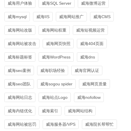
威海用户体验
威海SQL Server
威海微博运营
威海mysql
威海IIS
威海网站推广
威海CMS
威海网站改版
威海网站权重
威海短视频运营
威海网站被攻击
威海网页快照
威海404页面
威海标题标签
威海WordPress
威海dns
威海seo案例
威海职场经验
威海官网认证
威海seo团队
威海sogou spider
威海网页质量
威海网站日志
威海站点Logo
威海nofollow
威海内链优化
威海索引
威海网站结构
威海网站被惩罚
威海服务器/VPS
威海院长帮帮忙