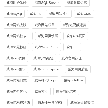
威海用户体验
威海SQL Server
威海微博运营
威海mysql
威海IIS
威海网站推广
威海CMS
威海网站改版
威海网站权重
威海短视频运营
威海网站被攻击
威海网页快照
威海404页面
威海标题标签
威海WordPress
威海dns
威海seo案例
威海职场经验
威海官网认证
威海seo团队
威海sogou spider
威海网页质量
威海网站日志
威海站点Logo
威海nofollow
威海内链优化
威海索引
威海网站结构
威海网站被惩罚
威海服务器/VPS
威海院长帮帮忙