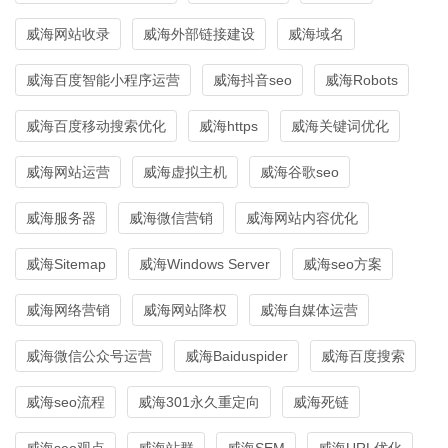
威海网站收录
威海外部链接建设
威海域名
威海百度智能小程序运营
威海抖音seo
威海Robots
威海百度移动搜索优化
威海https
威海关键词优化
威海网站运营
威海虚拟主机
威海谷歌seo
威海服务器
威海微信营销
威海网站内容优化
威海Sitemap
威海Windows Server
威海seo方案
威海网络营销
威海网站降权
威海自媒体运营
威海微信公众号运营
威海Baiduspider
威海百度搜索
威海seo流程
威海301永久重定向
威海死链
威海seo观点
威海站群
威海SEM
威海URL优化