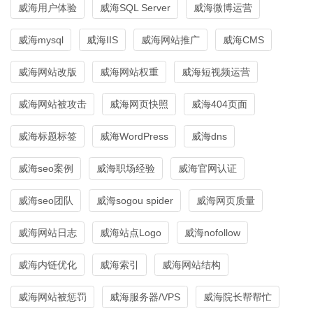
威海用户体验
威海SQL Server
威海微博运营
威海mysql
威海IIS
威海网站推广
威海CMS
威海网站改版
威海网站权重
威海短视频运营
威海网站被攻击
威海网页快照
威海404页面
威海标题标签
威海WordPress
威海dns
威海seo案例
威海职场经验
威海官网认证
威海seo团队
威海sogou spider
威海网页质量
威海网站日志
威海站点Logo
威海nofollow
威海内链优化
威海索引
威海网站结构
威海网站被惩罚
威海服务器/VPS
威海院长帮帮忙