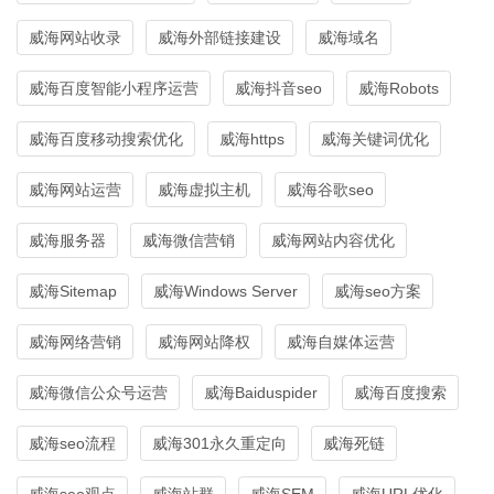
威海网站收录
威海外部链接建设
威海域名
威海百度智能小程序运营
威海抖音seo
威海Robots
威海百度移动搜索优化
威海https
威海关键词优化
威海网站运营
威海虚拟主机
威海谷歌seo
威海服务器
威海微信营销
威海网站内容优化
威海Sitemap
威海Windows Server
威海seo方案
威海网络营销
威海网站降权
威海自媒体运营
威海微信公众号运营
威海Baiduspider
威海百度搜索
威海seo流程
威海301永久重定向
威海死链
威海seo观点
威海站群
威海SEM
威海URL优化