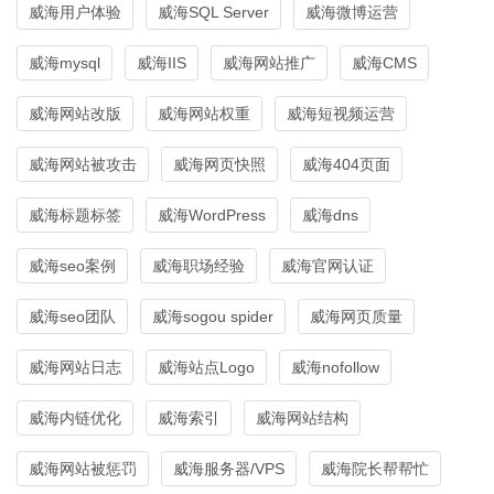
威海用户体验
威海SQL Server
威海微博运营
威海mysql
威海IIS
威海网站推广
威海CMS
威海网站改版
威海网站权重
威海短视频运营
威海网站被攻击
威海网页快照
威海404页面
威海标题标签
威海WordPress
威海dns
威海seo案例
威海职场经验
威海官网认证
威海seo团队
威海sogou spider
威海网页质量
威海网站日志
威海站点Logo
威海nofollow
威海内链优化
威海索引
威海网站结构
威海网站被惩罚
威海服务器/VPS
威海院长帮帮忙