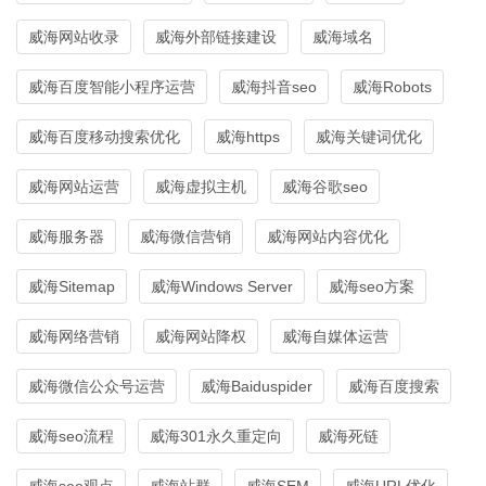
威海网站收录
威海外部链接建设
威海域名
威海百度智能小程序运营
威海抖音seo
威海Robots
威海百度移动搜索优化
威海https
威海关键词优化
威海网站运营
威海虚拟主机
威海谷歌seo
威海服务器
威海微信营销
威海网站内容优化
威海Sitemap
威海Windows Server
威海seo方案
威海网络营销
威海网站降权
威海自媒体运营
威海微信公众号运营
威海Baiduspider
威海百度搜索
威海seo流程
威海301永久重定向
威海死链
威海seo观点
威海站群
威海SEM
威海URL优化