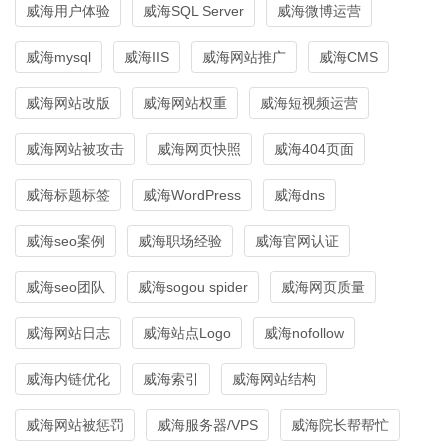
威海用户体验
威海SQL Server
威海微博运营
威海mysql
威海IIS
威海网站推广
威海CMS
威海网站改版
威海网站权重
威海短视频运营
威海网站被攻击
威海网页快照
威海404页面
威海标题标签
威海WordPress
威海dns
威海seo案例
威海职场经验
威海官网认证
威海seo团队
威海sogou spider
威海网页质量
威海网站日志
威海站点Logo
威海nofollow
威海内链优化
威海索引
威海网站结构
威海网站被惩罚
威海服务器/VPS
威海院长帮帮忙