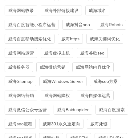
威海网站收录
威海外部链接建设
威海域名
威海百度智能小程序运营
威海抖音seo
威海Robots
威海百度移动搜索优化
威海https
威海关键词优化
威海网站运营
威海虚拟主机
威海谷歌seo
威海服务器
威海微信营销
威海网站内容优化
威海Sitemap
威海Windows Server
威海seo方案
威海网络营销
威海网站降权
威海自媒体运营
威海微信公众号运营
威海Baiduspider
威海百度搜索
威海seo流程
威海301永久重定向
威海死链
威海seo观点
威海站群
威海SEM
威海URL优化