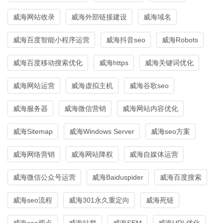
威海网站收录
威海外部链接建设
威海域名
威海百度智能小程序运营
威海抖音seo
威海Robots
威海百度移动搜索优化
威海https
威海关键词优化
威海网站运营
威海虚拟主机
威海谷歌seo
威海服务器
威海微信营销
威海网站内容优化
威海Sitemap
威海Windows Server
威海seo方案
威海网络营销
威海网站降权
威海自媒体运营
威海微信公众号运营
威海Baiduspider
威海百度搜索
威海seo流程
威海301永久重定向
威海死链
威海seo观点
威海站群
威海SEM
威海URL优化