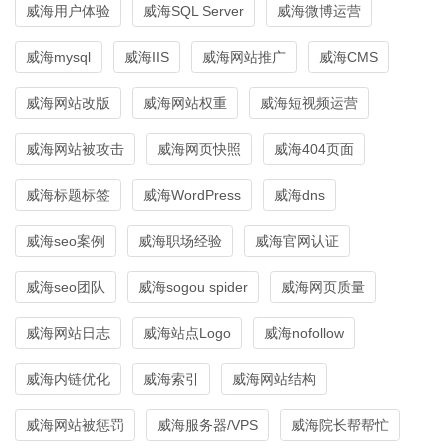
威海用户体验
威海SQL Server
威海微博运营
威海mysql
威海IIS
威海网站推广
威海CMS
威海网站改版
威海网站权重
威海短视频运营
威海网站被攻击
威海网页快照
威海404页面
威海标题标签
威海WordPress
威海dns
威海seo案例
威海职场经验
威海官网认证
威海seo团队
威海sogou spider
威海网页质量
威海网站日志
威海站点Logo
威海nofollow
威海内链优化
威海索引
威海网站结构
威海网站被惩罚
威海服务器/VPS
威海院长帮帮忙