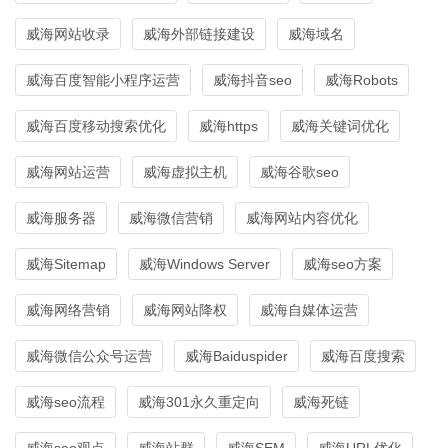
威海网站收录
威海外部链接建设
威海域名
威海百度智能小程序运营
威海抖音seo
威海Robots
威海百度移动搜索优化
威海https
威海关键词优化
威海网站运营
威海虚拟主机
威海谷歌seo
威海服务器
威海微信营销
威海网站内容优化
威海Sitemap
威海Windows Server
威海seo方案
威海网络营销
威海网站降权
威海自媒体运营
威海微信公众号运营
威海Baiduspider
威海百度搜索
威海seo流程
威海301永久重定向
威海死链
威海seo观点
威海站群
威海SEM
威海URL优化