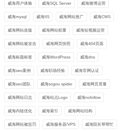
威海用户体验
威海SQL Server
威海微博运营
威海mysql
威海IIS
威海网站推广
威海CMS
威海网站改版
威海网站权重
威海短视频运营
威海网站被攻击
威海网页快照
威海404页面
威海标题标签
威海WordPress
威海dns
威海seo案例
威海职场经验
威海官网认证
威海seo团队
威海sogou spider
威海网页质量
威海网站日志
威海站点Logo
威海nofollow
威海内链优化
威海索引
威海网站结构
威海网站被惩罚
威海服务器/VPS
威海院长帮帮忙