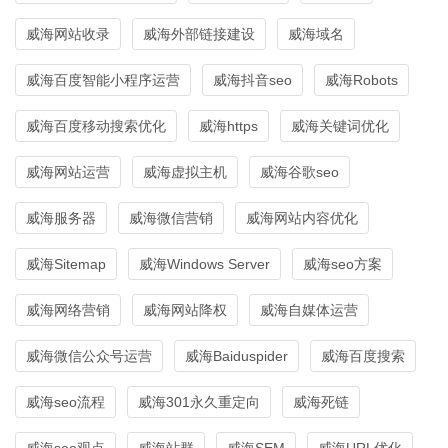
威海网站收录
威海外部链接建设
威海域名
威海百度智能小程序运营
威海抖音seo
威海Robots
威海百度移动搜索优化
威海https
威海关键词优化
威海网站运营
威海虚拟主机
威海谷歌seo
威海服务器
威海微信营销
威海网站内容优化
威海Sitemap
威海Windows Server
威海seo方案
威海网络营销
威海网站降权
威海自媒体运营
威海微信公众号运营
威海Baiduspider
威海百度搜索
威海seo流程
威海301永久重定向
威海死链
威海seo观点
威海站群
威海SEM
威海URL优化