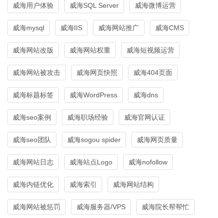
威海用户体验
威海SQL Server
威海微博运营
威海mysql
威海IIS
威海网站推广
威海CMS
威海网站改版
威海网站权重
威海短视频运营
威海网站被攻击
威海网页快照
威海404页面
威海标题标签
威海WordPress
威海dns
威海seo案例
威海职场经验
威海官网认证
威海seo团队
威海sogou spider
威海网页质量
威海网站日志
威海站点Logo
威海nofollow
威海内链优化
威海索引
威海网站结构
威海网站被惩罚
威海服务器/VPS
威海院长帮帮忙