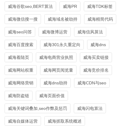
威海谷歌seo,BERT算法
威海PR
威海TDK标签
威海微信搜一搜
威海域名被劫持
威海精简代码
威海seo问答
威海微博运营
威海信风算法
威海百度搜索
威海301永久重定向
威海dns
威海着陆页
威海电商营业执照
威海买卖链接
威海网站权重
威海网页阅览量
威海竞价排名
威海网络营销
威海dns劫持
威海CDN与seo
威海防盗链
威海页面价值
威海关键词叠加,seo作弊及惩罚
威海闪电算法
威海自媒体运营
威海抓取系统概述