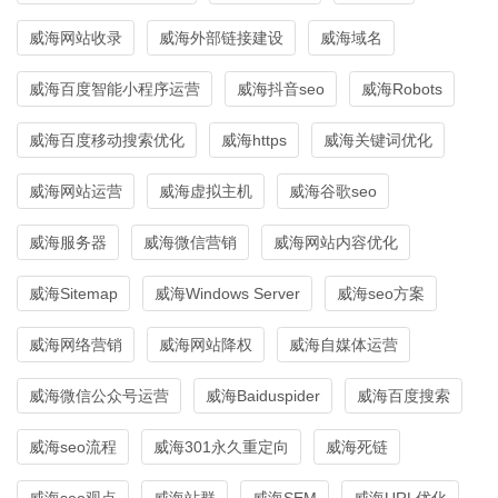
威海网站收录
威海外部链接建设
威海域名
威海百度智能小程序运营
威海抖音seo
威海Robots
威海百度移动搜索优化
威海https
威海关键词优化
威海网站运营
威海虚拟主机
威海谷歌seo
威海服务器
威海微信营销
威海网站内容优化
威海Sitemap
威海Windows Server
威海seo方案
威海网络营销
威海网站降权
威海自媒体运营
威海微信公众号运营
威海Baiduspider
威海百度搜索
威海seo流程
威海301永久重定向
威海死链
威海seo观点
威海站群
威海SEM
威海URL优化