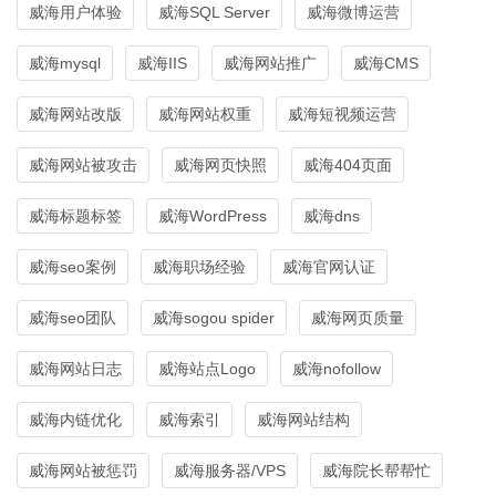
威海用户体验
威海SQL Server
威海微博运营
威海mysql
威海IIS
威海网站推广
威海CMS
威海网站改版
威海网站权重
威海短视频运营
威海网站被攻击
威海网页快照
威海404页面
威海标题标签
威海WordPress
威海dns
威海seo案例
威海职场经验
威海官网认证
威海seo团队
威海sogou spider
威海网页质量
威海网站日志
威海站点Logo
威海nofollow
威海内链优化
威海索引
威海网站结构
威海网站被惩罚
威海服务器/VPS
威海院长帮帮忙