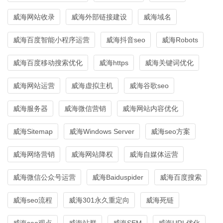
威海网站收录
威海外部链接建设
威海域名
威海百度智能小程序运营
威海抖音seo
威海Robots
威海百度移动搜索优化
威海https
威海关键词优化
威海网站运营
威海虚拟主机
威海谷歌seo
威海服务器
威海微信营销
威海网站内容优化
威海Sitemap
威海Windows Server
威海seo方案
威海网络营销
威海网站降权
威海自媒体运营
威海微信公众号运营
威海Baiduspider
威海百度搜索
威海seo流程
威海301永久重定向
威海死链
威海seo观点
威海站群
威海SEM
威海URL优化