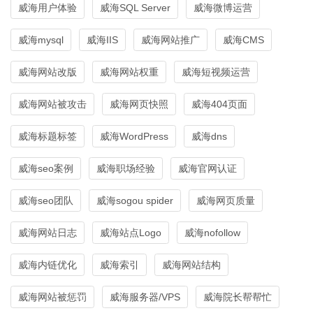
威海用户体验
威海SQL Server
威海微博运营
威海mysql
威海IIS
威海网站推广
威海CMS
威海网站改版
威海网站权重
威海短视频运营
威海网站被攻击
威海网页快照
威海404页面
威海标题标签
威海WordPress
威海dns
威海seo案例
威海职场经验
威海官网认证
威海seo团队
威海sogou spider
威海网页质量
威海网站日志
威海站点Logo
威海nofollow
威海内链优化
威海索引
威海网站结构
威海网站被惩罚
威海服务器/VPS
威海院长帮帮忙