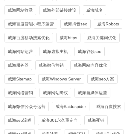
威海网站收录
威海外部链接建设
威海域名
威海百度智能小程序运营
威海抖音seo
威海Robots
威海百度移动搜索优化
威海https
威海关键词优化
威海网站运营
威海虚拟主机
威海谷歌seo
威海服务器
威海微信营销
威海网站内容优化
威海Sitemap
威海Windows Server
威海seo方案
威海网络营销
威海网站降权
威海自媒体运营
威海微信公众号运营
威海Baiduspider
威海百度搜索
威海seo流程
威海301永久重定向
威海死链
威海seo观点
威海站群
威海SEM
威海URL优化