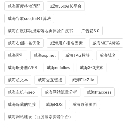
威海百度移动适配
威海360站长平台
威海谷歌seo,BERT算法
威海百度移动搜索落地页体验白皮书——广告篇3.0
威海右侧排名优化
威海用户排名因素
威海META标签
威海索引
威海asp.net
威海TAG标签
威海域名
威海服务器/VPS
威海nofollow
威海360搜索
威海超文本
威海交互链接
威海FileZilla
威海主机与seo
威海网站流量分析
威海htaccess
威海躲藏的链接
威海RDS
威海政策页面
威海网站建设（百度搜索资源平台）