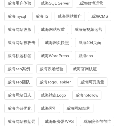
威海用户体验
威海SQL Server
威海微博运营
威海mysql
威海IIS
威海网站推广
威海CMS
威海网站改版
威海网站权重
威海短视频运营
威海网站被攻击
威海网页快照
威海404页面
威海标题标签
威海WordPress
威海dns
威海seo案例
威海职场经验
威海官网认证
威海seo团队
威海sogou spider
威海网页质量
威海网站日志
威海站点Logo
威海nofollow
威海内链优化
威海索引
威海网站结构
威海网站被惩罚
威海服务器/VPS
威海院长帮帮忙