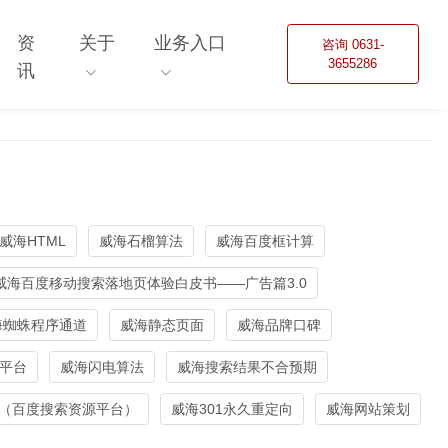
资
关于
业务入口
咨询 0631-
3655286
讯
威海HTML
威海石榴算法
威海百度框计算
威海百度移动搜索落地页体验白皮书——广告篇3.0
海蜘蛛程序通道
威海静态页面
威海品牌口碑
平台
威海闪电算法
威海搜索结果不合预期
（百度搜索资源平台）
威海301永久重定向
威海网站策划