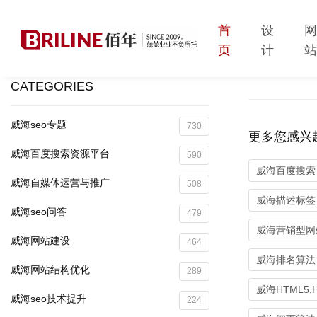
首
设
页
计
CATEGORIES
威海seo专题
730
更多您感兴
威海百度搜索资源平台
590
威海百度搜索
威海自媒体运营与推广
508
威海描述标签
威海seo问答
479
威海营销型网
威海网站建设
464
威海排名算法
威海网站结构优化
289
威海HTML5,
威海seo技术提升
224