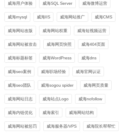
威海用户体验
威海SQL Server
威海微博运营
威海mysql
威海IIS
威海网站推广
威海CMS
威海网站改版
威海网站权重
威海短视频运营
威海网站被攻击
威海网页快照
威海404页面
威海标题标签
威海WordPress
威海dns
威海seo案例
威海职场经验
威海官网认证
威海seo团队
威海sogou spider
威海网页质量
威海网站日志
威海站点Logo
威海nofollow
威海内链优化
威海索引
威海网站结构
威海网站被惩罚
威海服务器/VPS
威海院长帮帮忙