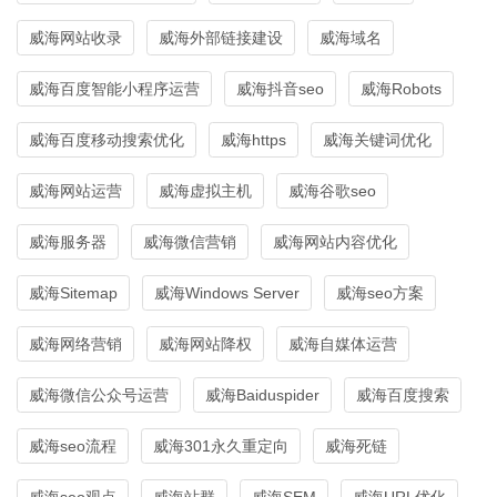
威海网站收录
威海外部链接建设
威海域名
威海百度智能小程序运营
威海抖音seo
威海Robots
威海百度移动搜索优化
威海https
威海关键词优化
威海网站运营
威海虚拟主机
威海谷歌seo
威海服务器
威海微信营销
威海网站内容优化
威海Sitemap
威海Windows Server
威海seo方案
威海网络营销
威海网站降权
威海自媒体运营
威海微信公众号运营
威海Baiduspider
威海百度搜索
威海seo流程
威海301永久重定向
威海死链
威海seo观点
威海站群
威海SEM
威海URL优化