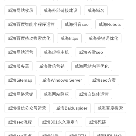
威海网站收录
威海外部链接建设
威海域名
威海百度智能小程序运营
威海抖音seo
威海Robots
威海百度移动搜索优化
威海https
威海关键词优化
威海网站运营
威海虚拟主机
威海谷歌seo
威海服务器
威海微信营销
威海网站内容优化
威海Sitemap
威海Windows Server
威海seo方案
威海网络营销
威海网站降权
威海自媒体运营
威海微信公众号运营
威海Baiduspider
威海百度搜索
威海seo流程
威海301永久重定向
威海死链
威海seo观点
威海站群
威海SEM
威海URL优化