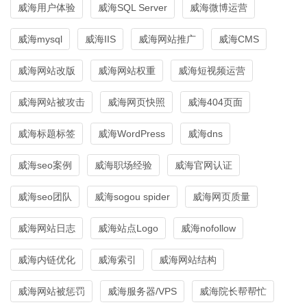
威海用户体验
威海SQL Server
威海微博运营
威海mysql
威海IIS
威海网站推广
威海CMS
威海网站改版
威海网站权重
威海短视频运营
威海网站被攻击
威海网页快照
威海404页面
威海标题标签
威海WordPress
威海dns
威海seo案例
威海职场经验
威海官网认证
威海seo团队
威海sogou spider
威海网页质量
威海网站日志
威海站点Logo
威海nofollow
威海内链优化
威海索引
威海网站结构
威海网站被惩罚
威海服务器/VPS
威海院长帮帮忙