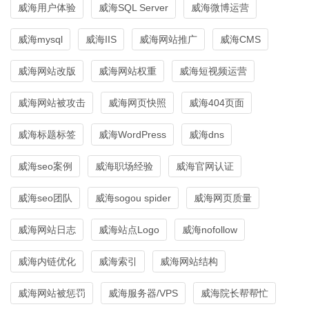
威海用户体验
威海SQL Server
威海微博运营
威海mysql
威海IIS
威海网站推广
威海CMS
威海网站改版
威海网站权重
威海短视频运营
威海网站被攻击
威海网页快照
威海404页面
威海标题标签
威海WordPress
威海dns
威海seo案例
威海职场经验
威海官网认证
威海seo团队
威海sogou spider
威海网页质量
威海网站日志
威海站点Logo
威海nofollow
威海内链优化
威海索引
威海网站结构
威海网站被惩罚
威海服务器/VPS
威海院长帮帮忙