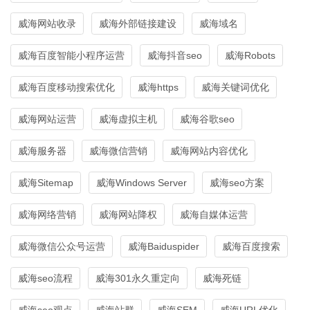
威海网站收录
威海外部链接建设
威海域名
威海百度智能小程序运营
威海抖音seo
威海Robots
威海百度移动搜索优化
威海https
威海关键词优化
威海网站运营
威海虚拟主机
威海谷歌seo
威海服务器
威海微信营销
威海网站内容优化
威海Sitemap
威海Windows Server
威海seo方案
威海网络营销
威海网站降权
威海自媒体运营
威海微信公众号运营
威海Baiduspider
威海百度搜索
威海seo流程
威海301永久重定向
威海死链
威海seo观点
威海站群
威海SEM
威海URL优化