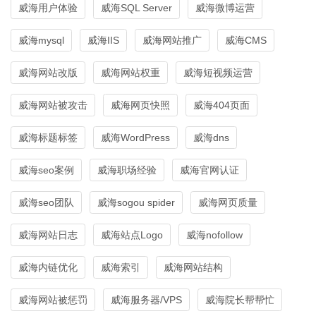
威海用户体验
威海SQL Server
威海微博运营
威海mysql
威海IIS
威海网站推广
威海CMS
威海网站改版
威海网站权重
威海短视频运营
威海网站被攻击
威海网页快照
威海404页面
威海标题标签
威海WordPress
威海dns
威海seo案例
威海职场经验
威海官网认证
威海seo团队
威海sogou spider
威海网页质量
威海网站日志
威海站点Logo
威海nofollow
威海内链优化
威海索引
威海网站结构
威海网站被惩罚
威海服务器/VPS
威海院长帮帮忙