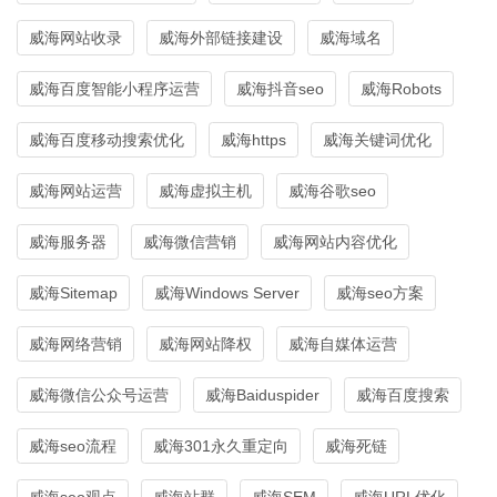
威海网站收录
威海外部链接建设
威海域名
威海百度智能小程序运营
威海抖音seo
威海Robots
威海百度移动搜索优化
威海https
威海关键词优化
威海网站运营
威海虚拟主机
威海谷歌seo
威海服务器
威海微信营销
威海网站内容优化
威海Sitemap
威海Windows Server
威海seo方案
威海网络营销
威海网站降权
威海自媒体运营
威海微信公众号运营
威海Baiduspider
威海百度搜索
威海seo流程
威海301永久重定向
威海死链
威海seo观点
威海站群
威海SEM
威海URL优化