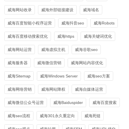
威海网站收录
威海外部链接建设
威海域名
威海百度智能小程序运营
威海抖音seo
威海Robots
威海百度移动搜索优化
威海https
威海关键词优化
威海网站运营
威海虚拟主机
威海谷歌seo
威海服务器
威海微信营销
威海网站内容优化
威海Sitemap
威海Windows Server
威海seo方案
威海网络营销
威海网站降权
威海自媒体运营
威海微信公众号运营
威海Baiduspider
威海百度搜索
威海seo流程
威海301永久重定向
威海死链
威海seo观点
威海站群
威海SEM
威海URL优化