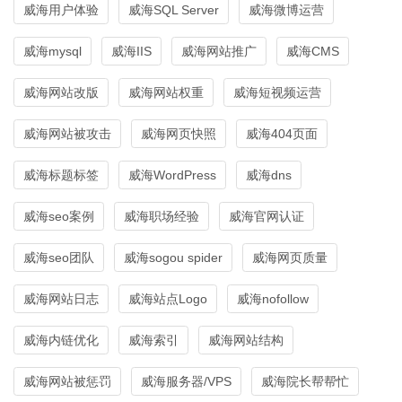
威海用户体验
威海SQL Server
威海微博运营
威海mysql
威海IIS
威海网站推广
威海CMS
威海网站改版
威海网站权重
威海短视频运营
威海网站被攻击
威海网页快照
威海404页面
威海标题标签
威海WordPress
威海dns
威海seo案例
威海职场经验
威海官网认证
威海seo团队
威海sogou spider
威海网页质量
威海网站日志
威海站点Logo
威海nofollow
威海内链优化
威海索引
威海网站结构
威海网站被惩罚
威海服务器/VPS
威海院长帮帮忙