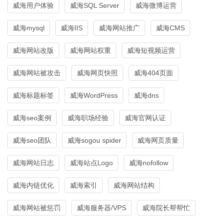
威海用户体验
威海SQL Server
威海微博运营
威海mysql
威海IIS
威海网站推广
威海CMS
威海网站改版
威海网站权重
威海短视频运营
威海网站被攻击
威海网页快照
威海404页面
威海标题标签
威海WordPress
威海dns
威海seo案例
威海职场经验
威海官网认证
威海seo团队
威海sogou spider
威海网页质量
威海网站日志
威海站点Logo
威海nofollow
威海内链优化
威海索引
威海网站结构
威海网站被惩罚
威海服务器/VPS
威海院长帮帮忙