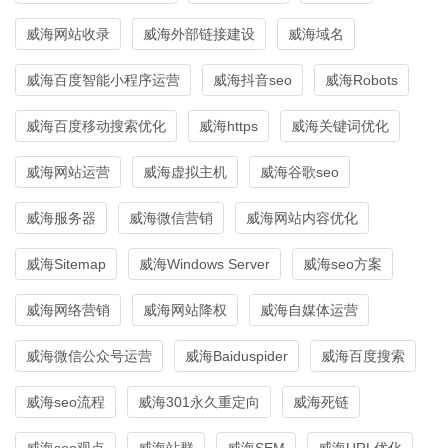
威海网站收录
威海外部链接建设
威海域名
威海百度智能小程序运营
威海抖音seo
威海Robots
威海百度移动搜索优化
威海https
威海关键词优化
威海网站运营
威海虚拟主机
威海谷歌seo
威海服务器
威海微信营销
威海网站内容优化
威海Sitemap
威海Windows Server
威海seo方案
威海网络营销
威海网站降权
威海自媒体运营
威海微信公众号运营
威海Baiduspider
威海百度搜索
威海seo流程
威海301永久重定向
威海死链
威海seo观点
威海站群
威海SEM
威海URL优化