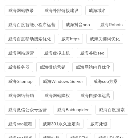
威海网站收录
威海外部链接建设
威海域名
威海百度智能小程序运营
威海抖音seo
威海Robots
威海百度移动搜索优化
威海https
威海关键词优化
威海网站运营
威海虚拟主机
威海谷歌seo
威海服务器
威海微信营销
威海网站内容优化
威海Sitemap
威海Windows Server
威海seo方案
威海网络营销
威海网站降权
威海自媒体运营
威海微信公众号运营
威海Baiduspider
威海百度搜索
威海seo流程
威海301永久重定向
威海死链
威海seo观点
威海站群
威海SEM
威海URL优化