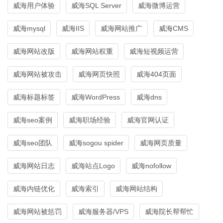
威海用户体验
威海SQL Server
威海微博运营
威海mysql
威海IIS
威海网站推广
威海CMS
威海网站改版
威海网站权重
威海短视频运营
威海网站被攻击
威海网页快照
威海404页面
威海标题标签
威海WordPress
威海dns
威海seo案例
威海职场经验
威海官网认证
威海seo团队
威海sogou spider
威海网页质量
威海网站日志
威海站点Logo
威海nofollow
威海内链优化
威海索引
威海网站结构
威海网站被惩罚
威海服务器/VPS
威海院长帮帮忙