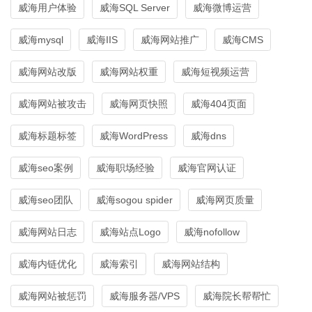
威海用户体验
威海SQL Server
威海微博运营
威海mysql
威海IIS
威海网站推广
威海CMS
威海网站改版
威海网站权重
威海短视频运营
威海网站被攻击
威海网页快照
威海404页面
威海标题标签
威海WordPress
威海dns
威海seo案例
威海职场经验
威海官网认证
威海seo团队
威海sogou spider
威海网页质量
威海网站日志
威海站点Logo
威海nofollow
威海内链优化
威海索引
威海网站结构
威海网站被惩罚
威海服务器/VPS
威海院长帮帮忙