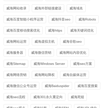
威海网站收录
威海外部链接建设
威海域名
威海百度智能小程序运营
威海抖音seo
威海Robots
威海百度移动搜索优化
威海https
威海关键词优化
威海网站运营
威海虚拟主机
威海谷歌seo
威海服务器
威海微信营销
威海网站内容优化
威海Sitemap
威海Windows Server
威海seo方案
威海网络营销
威海网站降权
威海自媒体运营
威海微信公众号运营
威海Baiduspider
威海百度搜索
威海seo流程
威海301永久重定向
威海死链
威海seo观点
威海站群
威海SEM
威海URL优化