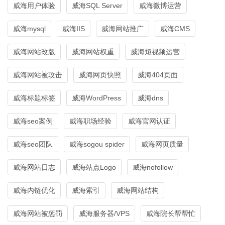
威海用户体验
威海SQL Server
威海微博运营
威海mysql
威海IIS
威海网站推广
威海CMS
威海网站改版
威海网站权重
威海短视频运营
威海网站被攻击
威海网页快照
威海404页面
威海标题标签
威海WordPress
威海dns
威海seo案例
威海职场经验
威海官网认证
威海seo团队
威海sogou spider
威海网页质量
威海网站日志
威海站点Logo
威海nofollow
威海内链优化
威海索引
威海网站结构
威海网站被惩罚
威海服务器/VPS
威海院长帮帮忙