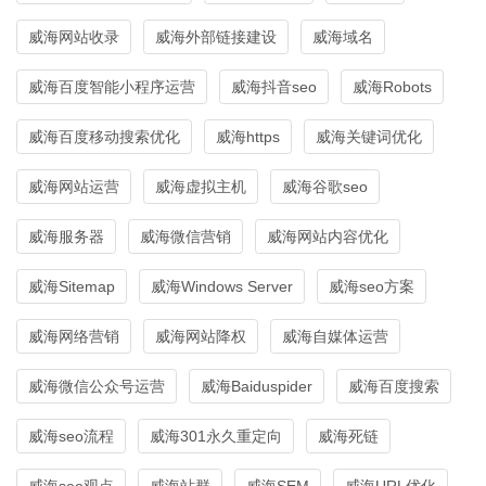
威海网站收录
威海外部链接建设
威海域名
威海百度智能小程序运营
威海抖音seo
威海Robots
威海百度移动搜索优化
威海https
威海关键词优化
威海网站运营
威海虚拟主机
威海谷歌seo
威海服务器
威海微信营销
威海网站内容优化
威海Sitemap
威海Windows Server
威海seo方案
威海网络营销
威海网站降权
威海自媒体运营
威海微信公众号运营
威海Baiduspider
威海百度搜索
威海seo流程
威海301永久重定向
威海死链
威海seo观点
威海站群
威海SEM
威海URL优化