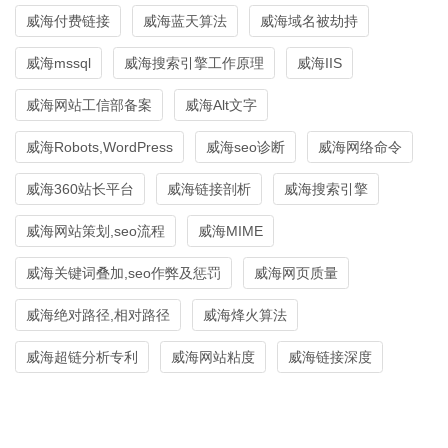
威海付费链接
威海蓝天算法
威海域名被劫持
威海mssql
威海搜索引擎工作原理
威海IIS
威海网站工信部备案
威海Alt文字
威海Robots,WordPress
威海seo诊断
威海网络命令
威海360站长平台
威海链接剖析
威海搜索引擎
威海网站策划,seo流程
威海MIME
威海关键词叠加,seo作弊及惩罚
威海网页质量
威海绝对路径,相对路径
威海烽火算法
威海超链分析专利
威海网站粘度
威海链接深度