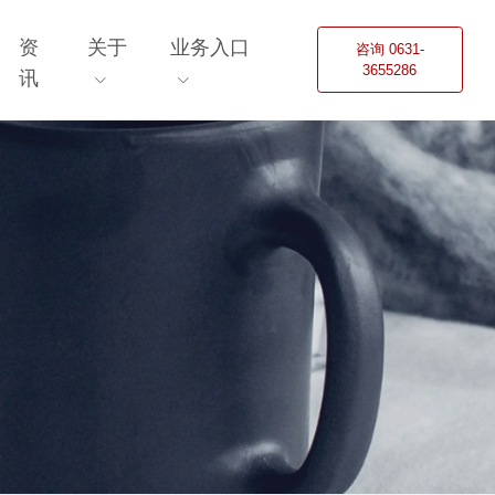
资
关于
业务入口
咨询 0631-
3655286
讯