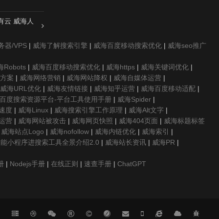
有云 威海人
器/VPS
|
威海了解搜索引擎
|
威海百度移动搜索优化
|
威海seo推广
Robots
|
威海百度移动搜索优化
|
威海https
|
威海关键词优化
|
o方案
|
威海网络营销
|
威海网站降权
|
威海自媒体运营
|
威海URL优化
|
威海友情链接
|
威海知乎运营
|
威海百度移动适配
|
百度搜索资源平台-平台工具使用手册
|
威海Spider
|
速度
|
威海Linux
|
威海搜索引擎工作原理
|
威海Alt文字
|
运营
|
威海网站被攻击
|
威海网页快照
|
威海404页面
|
威海标题标签
|
威海站点Logo
|
威海nofollow
|
威海内链优化
|
威海索引
|
能小程序进搜索工具全景介绍2.0
|
威海站长资讯
|
威海PR
|
册
|
Nodejs手册
|
在线正则
|
速查手册
|
ChatGPT