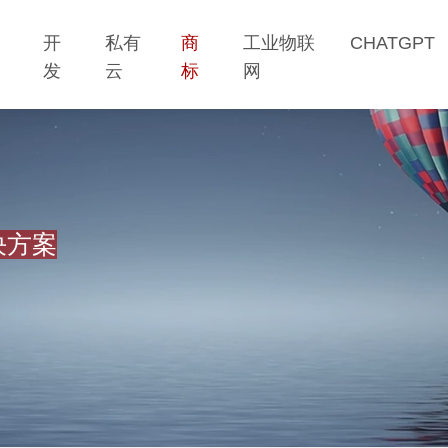
网
开
私有
商
工业物联
CHATGPT
站
发
云
标
网
决方案