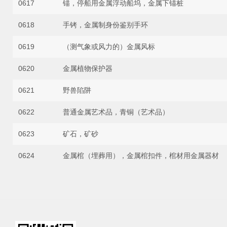
0617
锚，停船用金属浮动船坞，金属下锚桩
0618
手铐，金属制身份鉴别手环
0619
（测气象或风力的）金属风标
0620
金属植物保护器
0621
野兽陷阱
0622
普通金属艺术品，青铜（艺术品）
0623
矿石，矿砂
0624
金属棺（埋葬用），金属棺扣件，棺材用金属器材