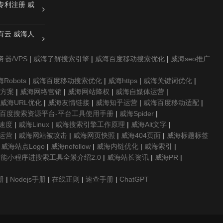
专利注册 威
有云 威海人
器/VPS
|
威海了解搜索引擎
|
威海百度移动搜索优化
|
威海seo推广
Robots
|
威海百度移动搜索优化
|
威海https
|
威海关键词优化
|
o方案
|
威海网络营销
|
威海网站降权
|
威海自媒体运营
|
威海URL优化
|
威海友情链接
|
威海知乎运营
|
威海百度移动适配
|
百度搜索资源平台-平台工具使用手册
|
威海Spider
|
速度
|
威海Linux
|
威海搜索引擎工作原理
|
威海Alt文字
|
运营
|
威海网站被攻击
|
威海网页快照
|
威海404页面
|
威海标题标签
|
威海站点Logo
|
威海nofollow
|
威海内链优化
|
威海索引
|
能小程序进搜索工具全景介绍2.0
|
威海站长资讯
|
威海PR
|
册
|
Nodejs手册
|
在线正则
|
速查手册
|
ChatGPT