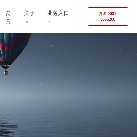
资
关于
业务入口
咨询 0631-
3655286
讯