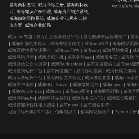
威海商标查询, 威海商标注册, 威海商标设
商务信息咨询, 活
计, 威海知识产权代理, 威海房产销控系统,
威海缺陷跟踪系统, 威海企业云/私有云解
决方案, 威海企业邮局
威海seo专题
|
威海百度搜索资源平台
|
威海自媒体运营与推广
|
威海
|
威海外部链接建设
|
威海关键词优化
|
威海seo术语
|
威海网站页面
威海百度搜索资源平台
|
威海seo问答
|
威海seo
|
威海网站收录
|
威
威海网站运营
|
威海虚拟主机
|
威海谷歌seo
|
威海服务器
|
威海微信
威海微信公众号运营
|
威海Baiduspider
|
威海百度搜索
|
威海seo流
威海搜狗站长平台
|
威海网络推广
|
威海移动搜索
|
威海长尾关键词
威海头条站长平台
|
威海网站文章优化
|
威海排名要素
|
威海seo诊断
威海用户体验
|
威海SQL Server
|
威海微博运营
|
威海mysql
|
威海II
|
威海WordPress
|
威海dns
|
威海seo案例
|
威海职场经验
|
威海官
威海网站结构
|
威海网站被惩罚
|
威海服务器/VPS
|
威海院长帮帮忙
威海智能小程序接入搜索
|
威海mssql
|
威海搜索引擎
|
尼斯商标分类(2021版)
|
佰年知识库
|
佰年网站模板库
|
Python手册