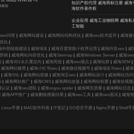
知识产权代理 威海商标注册 威海
动策划
海软件著作权
企业应用 威海工业物联网 威海私
工智能
seo问答
|
威海网站建设
|
威海网站结构优化
|
威海seo技术提升
|
威海服务
优化
|
海外部链接建设
|
威海域名
|
威海百度智能小程序运营
|
威海抖音seo
|
威海
营销
|
威海网站内容优化
|
威海Sitemap
|
威海Windows Server
|
威海se
程
|
威海301永久重定向
|
威海死链
|
威海seo观点
|
威海站群
|
威海SEM
|
|
威海网站被黑
|
威海小红书seo
|
威海微信视频号
|
威海域名与seo
|
威海
|
威海SSL
|
威海网站搭建
|
威海淘宝seo
|
威海网站设计
|
威海网站访问
S
|
威海网站推广
|
威海CMS
|
威海网站改版
|
威海网站权重
|
威海短视频
网认证
|
威海seo团队
|
威海sogou spider
|
威海网页质量
|
威海网站日志
|
威海APP推广
|
威海删除搜索结果
|
威海seo工具
|
威海seo面试
|
威海智
|
Linux手册
|
MAC软件列表
|
IT笔记
|
GO语言手册
|
Nginx手册
|
Shell手