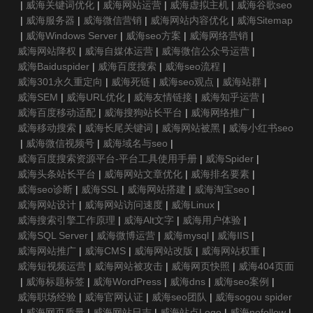
|
威海关键词优化
|
威海网站运营
|
威海虚拟主机
|
威海谷歌seo
|
威海服务器
|
威海微信营销
|
威海网站内容优化
|
威海Sitemap
|
威海Windows Server
|
威海seo方案
|
威海网络营销
|
威海网站降权
|
威海自媒体运营
|
威海微信公众号运营
|
威海Baiduspider
|
威海百度搜索
|
威海seo流程
|
威海301永久重定向
|
威海死链
|
威海seo观点
|
威海站群
|
威海SEM
|
威海URL优化
|
威海友情链接
|
威海知乎运营
|
威海百度移动适配
|
威海搜狗站长平台
|
威海网络推广
|
威海移动搜索
|
威海长尾关键词
|
威海网站被黑
|
威海小红书seo
|
威海微信视频号
|
威海域名与seo
|
威海百度搜索资源平台-平台工具使用手册
|
威海Spider
|
威海头条站长平台
|
威海网站文章优化
|
威海排名要素
|
威海seo诊断
|
威海SSL
|
威海网站搭建
|
威海淘宝seo
|
威海网站设计
|
威海网站访问速度
|
威海Linux
|
威海搜索引擎工作原理
|
威海Alt文字
|
威海用户体验
|
威海SQL Server
|
威海微博运营
|
威海mysql
|
威海IIS
|
威海网站推广
|
威海CMS
|
威海网站改版
|
威海网站权重
|
威海短视频运营
|
威海网站被攻击
|
威海网页快照
|
威海404页面
|
威海标题标签
|
威海WordPress
|
威海dns
|
威海seo案例
|
威海职场经验
|
威海官网认证
|
威海seo团队
|
威海sogou spider
|
威海网页质量
|
威海网站日志
|
威海站点Logo
|
威海nofollow
|