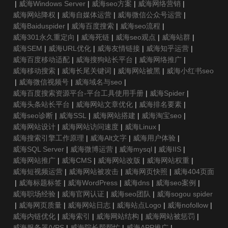
|
威海Windows Server
|
威海seo方案
|
威海网络营销
|
威海网站降权
|
威海自媒体运营
|
威海微信公众号运营
|
威海Baiduspider
|
威海百度搜索
|
威海seo流程
|
威海301永久重定向
|
威海死链
|
威海seo观点
|
威海站群
|
威海SEM
|
威海URL优化
|
威海友情链接
|
威海知乎运营
|
威海百度移动适配
|
威海搜狗站长平台
|
威海网络推广
|
威海移动搜索
|
威海长尾关键词
|
威海网站被黑
|
威海小红书seo
|
威海微信视频号
|
威海域名与seo
|
威海百度搜索资源平台-平台工具使用手册
|
威海Spider
|
威海头条站长平台
|
威海网站文章优化
|
威海排名要素
|
威海seo诊断
|
威海SSL
|
威海网站搭建
|
威海淘宝seo
|
威海网站设计
|
威海网站访问速度
|
威海Linux
|
威海搜索引擎工作原理
|
威海Alt文字
|
威海用户体验
|
威海SQL Server
|
威海微博运营
|
威海mysql
|
威海IIS
|
威海网站推广
|
威海CMS
|
威海网站改版
|
威海网站权重
|
威海短视频运营
|
威海网站被攻击
|
威海网页快照
|
威海404页面
|
威海标题标签
|
威海WordPress
|
威海dns
|
威海seo案例
|
威海职场经验
|
威海官网认证
|
威海seo团队
|
威海sogou spider
|
威海网页质量
|
威海网站日志
|
威海站点Logo
|
威海nofollow
|
威海内链优化
|
威海索引
|
威海网站结构
|
威海网站被惩罚
|
威海服务器/VPS
|
威海院长帮帮忙
|
威海APP推广
|