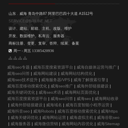
山东 . 威海 青岛中路87 阿里巴巴四十大道 A1512号
SERVICE@BRILINE.NET
设计、建站、邮箱、主机、改版、维护
开发、数据维护、私有云、服务器
商标注册、变更、复审、答辩、续展、备案
周一 - 周五 13385420936
威海seo专题
|
威海百度搜索资源平台
|
威海自媒体运营与推广
|
威海seo问答
|
威海网站建设
|
威海网站结构优化
|
威海seo技术提升
|
威海服务器/VPS
|
威海了解搜索引擎
|
威海百度移动搜索优化
|
威海seo推广
|
威海外部链接建设
|
威海关键词优化
|
威海seo术语
|
威海网站页面优化
|
威海百度搜索资源平台
|
威海seo问答
|
威海seo
|
威海网站收录
|
威海外部链接建设
|
威海域名
|
威海百度智能小程序运营
|
威海抖音seo
|
威海Robots
|
威海百度移动搜索优化
|
威海https
|
威海关键词优化
|
威海网站运营
|
威海虚拟主机
|
威海谷歌seo
|
威海服务器
|
威海微信营销
|
威海网站内容优化
|
威海Sitemap