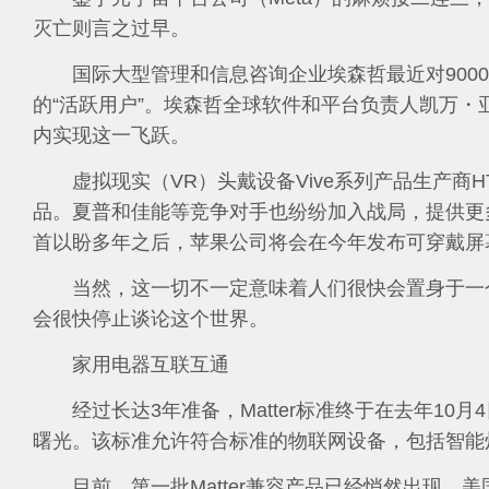
灭亡则言之过早。
国际大型管理和信息咨询企业埃森哲最近对900
的“活跃用户”。埃森哲全球软件和平台负责人凯万・
内实现这一飞跃。
虚拟现实（VR）头戴设备Vive系列产品生产商H
品。夏普和佳能等竞争对手也纷纷加入战局，提供更
首以盼多年之后，苹果公司将会在今年发布可穿戴屏
当然，这一切不一定意味着人们很快会置身于一
会很快停止谈论这个世界。
家用电器互联互通
经过长达3年准备，Matter标准终于在去年1
曙光。该标准允许符合标准的物联网设备，包括智能
目前，第一批Matter兼容产品已经悄然出现