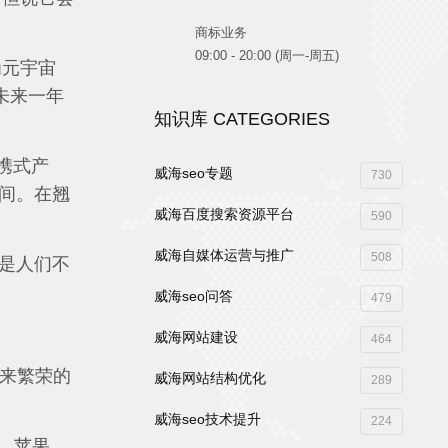
商标业务
09:00 - 20:00 (周一-周五)
为元宇宙
未来一年
知识库 CATEGORIES
便携式产
威海seo专题
730
间。在翘
威海百度搜索资源平台
590
威海自媒体运营与推广
508
是人们不
威海seo问答
479
威海网站建设
464
带来繁荣的
威海网站结构优化
289
威海seo技术提升
224
歌、苹果、