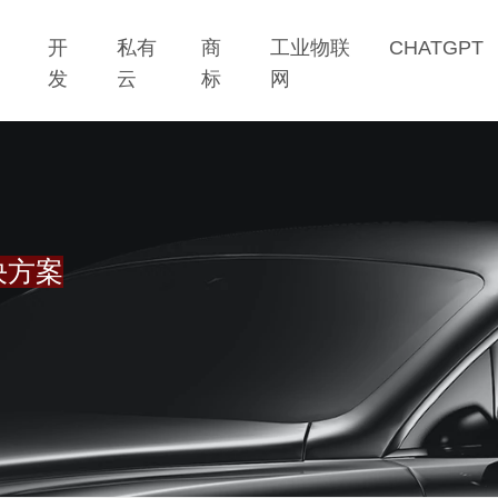
网
开
私有
商
工业物联
CHATGPT
站
发
云
标
网
决方案