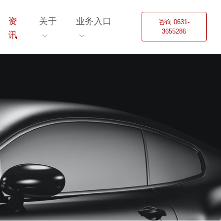
资
关于
业务入口
咨询 0631-
3655286
讯