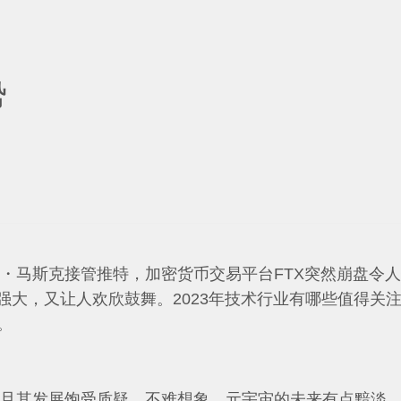
势
隆・马斯克接管推特，加密货币交易平台FTX突然崩盘令
强大，又让人欢欣鼓舞。2023年技术行业有哪些值得关
。
三，且其发展饱受质疑，不难想象，元宇宙的未来有点黯淡