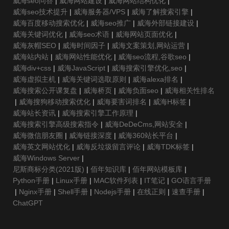
威海seo问答
|
威海网站建设
|
威海网站结构优化
|
威海seo技术提升
|
威海服务器/VPS
|
威海了解搜索引擎
|
威海百度移动搜索优化
|
威海seo推广
|
威海外部链接建设
|
威海关键词优化
|
威海seo术语
|
威海网站页面优化
|
威海灰帽SEO
|
威海时间因子
|
威海文案策划,网站运营
|
威海站内站
|
威海网站性能优化
|
威海seo流程,谷歌seo
|
威海div+css
|
威海JavaScript
|
威海搜索引擎优化,seo
|
威海虚拟主机
|
威海关键词选取原则
|
威海alexa排名
|
威海搜索公开课复盘
|
威海桥页
|
威海负面seo
|
威海相关性排名
|
威海搜狗移动搜索优化
|
威海要害词排名
|
威海H标签
|
威海站长资讯
|
威海搜索引擎工作原理
|
威海搜索引擎高级搜索指令
|
威海DeDeCms,网站安全
|
威海微信朋友圈
|
威海链接深度
|
威海360站长平台
|
威海英文网站优化
|
威海反垃圾留言评论
|
威海TDK标签
|
威海Windows Server
|
尼斯商标分类(2021版)
|
佰年知识库
|
佰年网站模板库
|
Python手册
|
Linux手册
|
MAC软件列表
|
IT笔记
|
GO语言手册
|
Nginx手册
|
Shell手册
|
Nodejs手册
|
在线正则
|
速查手册
|
ChatGPT