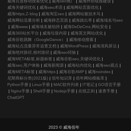
威海百度移动搜索优化
|
威海seo推广
|
威海外部链接建设
|
威海关键词优化
|
威海seo术语
|
威海网站页面优化
|
威海https,Z-blog
|
威海淘宝seo
|
威海网站被挂木马
|
威海网站流量分析
|
威海静态页面
|
威海跳出率
|
威海域名与seo
|
威海www
|
威海域名被劫持
|
威海DeDeCms,网站安全
|
威海360站长平台
|
威海垃圾内容
|
威海英文网站优化
|
威海谷歌跳舞（GoogleDance）
|
威海移动搜索
|
威海站点流量异常追查文档
|
威海WordPress
|
威海清风算法
|
威海绝对路径,相对路径
|
威海seo经验
|
威海META标签,标题标签
|
威海谷歌seo,关键词优化
|
威海seo,用户体验
|
威海新闻源
|
威海站内优化
|
威海seo观点
|
威海META标签
|
威海https
|
威海谷歌AMP
|
威海noindex
|
尼斯商标分类(2021版)
|
佰年知识库
|
佰年网站模板库
|
Python手册
|
Linux手册
|
MAC软件列表
|
IT笔记
|
GO语言手册
|
Nginx手册
|
Shell手册
|
Nodejs手册
|
在线正则
|
速查手册
|
ChatGPT
2023 © 威海佰年