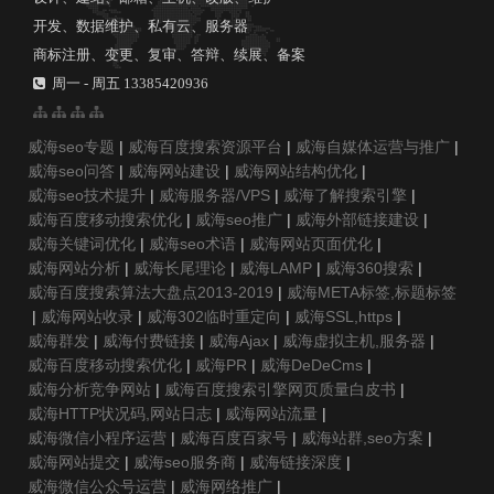
开发、数据维护、私有云、服务器
商标注册、变更、复审、答辩、续展、备案
周一 - 周五 13385420936
威海seo专题
|
威海百度搜索资源平台
|
威海自媒体运营与推广
|
威海seo问答
|
威海网站建设
|
威海网站结构优化
|
威海seo技术提升
|
威海服务器/VPS
|
威海了解搜索引擎
|
威海百度移动搜索优化
|
威海seo推广
|
威海外部链接建设
|
威海关键词优化
|
威海seo术语
|
威海网站页面优化
|
威海网站分析
|
威海长尾理论
|
威海LAMP
|
威海360搜索
|
威海百度搜索算法大盘点2013-2019
|
威海META标签,标题标签
|
威海网站收录
|
威海302临时重定向
|
威海SSL,https
|
威海群发
|
威海付费链接
|
威海Ajax
|
威海虚拟主机,服务器
|
威海百度移动搜索优化
|
威海PR
|
威海DeDeCms
|
威海分析竞争网站
|
威海百度搜索引擎网页质量白皮书
|
威海HTTP状况码,网站日志
|
威海网站流量
|
威海微信小程序运营
|
威海百度百家号
|
威海站群,seo方案
|
威海网站提交
|
威海seo服务商
|
威海链接深度
|
威海微信公众号运营
|
威海网络推广
|