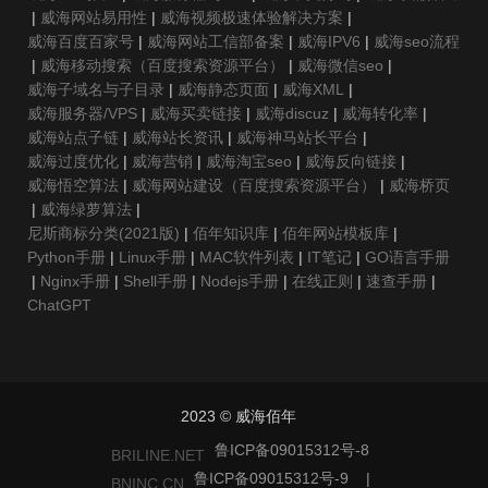
|
威海网站易用性
|
威海视频极速体验解决方案
|
威海百度百家号
|
威海网站工信部备案
|
威海IPV6
|
威海seo流程
|
威海移动搜索（百度搜索资源平台）
|
威海微信seo
|
威海子域名与子目录
|
威海静态页面
|
威海XML
|
威海服务器/VPS
|
威海买卖链接
|
威海discuz
|
威海转化率
|
威海站点子链
|
威海站长资讯
|
威海神马站长平台
|
威海过度优化
|
威海营销
|
威海淘宝seo
|
威海反向链接
|
威海悟空算法
|
威海网站建设（百度搜索资源平台）
|
威海桥页
|
威海绿萝算法
|
尼斯商标分类(2021版)
|
佰年知识库
|
佰年网站模板库
|
Python手册
|
Linux手册
|
MAC软件列表
|
IT笔记
|
GO语言手册
|
Nginx手册
|
Shell手册
|
Nodejs手册
|
在线正则
|
速查手册
|
ChatGPT
2023 © 威海佰年
鲁ICP备09015312号-8
BRILINE.NET
鲁ICP备09015312号-9
|
BNINC.CN