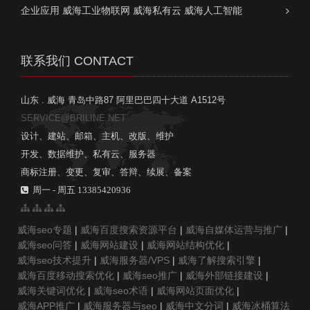
企业应用 威海工业物联网 威海私有云 威海人工智能
联系我们 CONTACT
山东 . 威海 青岛中路87 阿里巴巴四十大道 A1512号
SERVICE@BRILINE.NET
设计、建站、邮箱、主机、改版、维护
开发、数据维护、私有云、服务器
商标注册、变更、复审、答辩、续展、备案
周一 - 周五 13385420936
威海seo专题
|
威海百度搜索资源平台
|
威海自媒体运营与推广
|
威海seo问答
|
威海网站建设
|
威海网站结构优化
|
威海seo技术提升
|
威海服务器/VPS
|
威海了解搜索引擎
|
威海百度移动搜索优化
|
威海seo推广
|
威海外部链接建设
|
威海关键词优化
|
威海seo术语
|
威海网站页面优化
|
威海APP推广
|
威海服务器与seo
|
威海中文分词
|
威海冰桶算法