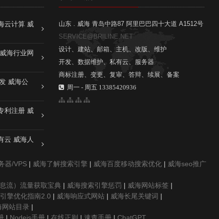
海云计算 威
山东 . 威海 青岛中路87 阿里巴巴四十大道 A1512号
SERVICE@BRILINE.NET
设计、建站、邮箱、主机、改版、维护
 威海行业网
开发、数据维护、私有云、服务器
商标注册、变更、复审、答辩、续展、备案
发 威海公
周一 - 周五 13385420936
专利注册 威
有云 威海人
器/VPS
|
威海了解搜索引擎
|
威海百度移动搜索优化
|
威海seo推广
信息流）流量获取宝典
|
威海搜索引擎惩罚
|
威海网站标签
|
引擎优化指南2.0
|
威海响应式网站
|
威海长尾关键词
|
海网站目录
|
册
|
Nodejs手册
|
在线正则
|
速查手册
|
ChatGPT