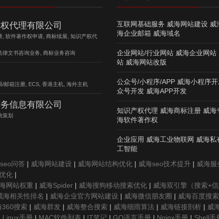
互联网基础服务 威海网站建设 威
产权代理有限公司
海企业邮箱 威海域名
册, 软件著作权申请, 商标续展, 知识产权代
企业网站/行业网站 威海企业网站
法律文书咨询业务, 商标业务咨询
站 威海网站改版
公众号/小程序/APP 威海小程序开
/邮箱注册, ECS, 香港主机, 海外主机
众号开发 威海APP开发
商务信息有限公司
知识产权代理 威海商标注册 威海
动策划
海软件著作权
企业应用 威海工业物联网 威海私
工智能
seo问答
|
威海网站建设
|
威海网站结构优化
|
威海seo技术提升
|
威海服务
优化
|
海网站权重
|
威海Spider
|
威海搜狗移动搜索优化
|
威海双引擎（搜索+
威海相关性排名
|
威海企业官方网站建设
|
威海微信朋友圈
|
威海百度搜索
360搜索
|
威海群发
|
威海整合搜索
|
威海细雨算法
|
威海链接剖析
|
威
|
Linux手册
|
MAC软件列表
|
IT笔记
|
GO语言手册
|
Nginx手册
|
Shell手