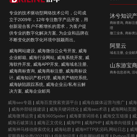
专业的技术驱动型网络技术公司，公司成
沐兮知识
立于2009年，12年专注数字产品开发，用
商标查询, 商标注
创新迎合客户不断增长的需求，为客户提
理
供专业的数字化解决方案, 为企业和品牌在
撤三业务, 商标类
不断变化的数字化环境中脱颖而出。
阿里云
威海网站建设, 威海微信公众号开发, 威海
域名注册, 企业邮局
企业邮箱, 威海行业网站, 威海系统开发, 威
海软件开发, 威海APP开发, 威海域名注册,
山东游宝
威海商标查询, 威海商标注册, 威海商标设
商务信息咨询, 活
计, 威海知识产权代理, 威海房产销控系统,
威海缺陷跟踪系统, 威海企业云/私有云解
决方案, 威海企业邮局
威海seo专题
|
威海百度搜索资源平台
|
威海自媒体运营与推广
|
威海
|
威海外部链接建设
|
威海关键词优化
|
威海seo术语
|
威海网站页面
威海微博运营
|
威海360Spider
|
威海要害词排名
|
威海交互链接
|
威
威海石破算法
|
威海正文优化
|
威海PR
|
威海PHP
|
威海单向链接
|
威海神马移动搜索优化
|
威海站群
|
威海HTTP状况码,网站日志
|
威海
尼斯商标分类(2021版)
|
佰年知识库
|
佰年网站模板库
|
Python手册