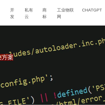
网
开
私有
商
工业物联
CHATGPT
站
发
云
标
网
决方案