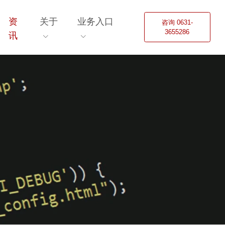
资
关于
业务入口
咨询 0631-
3655286
讯